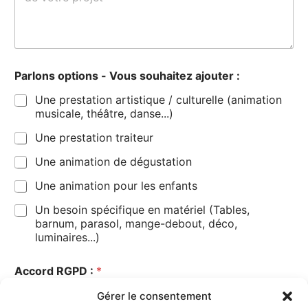
p
Parlons options - Vous souhaitez ajouter :
r
o
Une prestation artistique / culturelle (animation
j
musicale, théâtre, danse...)
e
t
Une prestation traiteur
V
o
Une animation de dégustation
u
s
Une animation pour les enfants
*
Un besoin spécifique en matériel (Tables,
barnum, parasol, mange-debout, déco,
luminaires...)
Accord RGPD :
*
Je consens à ce que ce site stocke mes
Gérer le consentement